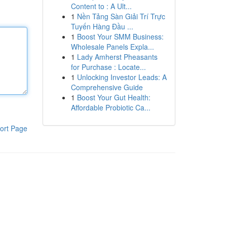
Content to : A Ult...
1
Nền Tảng Sàn Giải Trí Trực
Tuyến Hàng Đầu ...
1
Boost Your SMM Business:
Wholesale Panels Expla...
1
Lady Amherst Pheasants
for Purchase : Locate...
1
Unlocking Investor Leads: A
Comprehensive Guide
1
Boost Your Gut Health:
Affordable Probiotic Ca...
ort Page