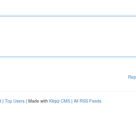
Rep
d
|
Top Users
| Made with
Kliqqi CMS
|
All RSS Feeds