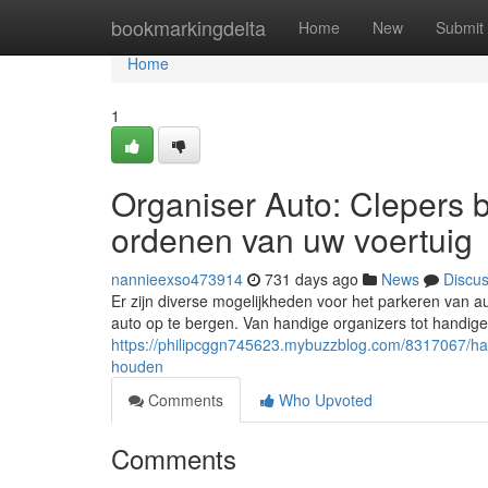
Home
bookmarkingdelta
Home
New
Submit
Home
1
Organiser Auto: Clepers b
ordenen van uw voertuig
nannieexso473914
731 days ago
News
Discu
Er zijn diverse mogelijkheden voor het parkeren van au
auto op te bergen. Van handige organizers tot handige
https://philipcggn745623.mybuzzblog.com/8317067/ha
houden
Comments
Who Upvoted
Comments