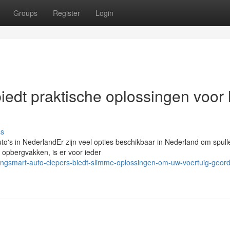
Groups
Register
Login
iedt praktische oplossingen voor 
ss
to's in NederlandEr zijn veel opties beschikbaar in Nederland om spull
 opbergvakken, is er voor ieder
ngsmart-auto-clepers-biedt-slimme-oplossingen-om-uw-voertuig-geord