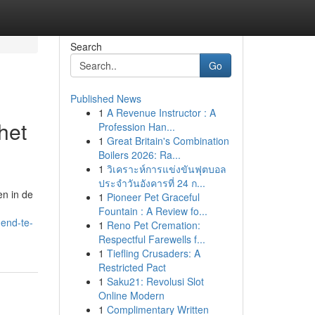
Search
Go
Published News
1
A Revenue Instructor : A
het
Profession Han...
1
Great Britain's Combination
Boilers 2026: Ra...
1
วิเคราะห์การแข่งขันฟุตบอล
ประจำวันอังคารที่ 24 ก...
en in de
1
Pioneer Pet Graceful
Fountain : A Review fo...
end-te-
1
Reno Pet Cremation:
Respectful Farewells f...
1
Tiefling Crusaders: A
Restricted Pact
1
Saku21: Revolusi Slot
Online Modern
1
Complimentary Written