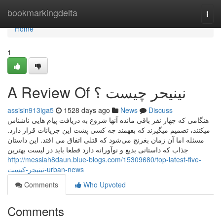
Home
bookmarkingdelta
Togg
navi
Home
1
A Review Of نینیحر چیست ؟
assisin913iga5
1528 days ago
News
Discuss
هنگامی که چهار نفر باقی مانده آنها شروع به دریافت پیام هایی ناشناس
میکنند، تصمیم میگیرند که بفهمند چه کسی پشت این جریانات قرار دارد.
مسئله اما آن زمان بغرنج می‌شود که قتلی اتفاق می افتد. این داستان
جذاب که داستانی بدیع و نوآورانه دارد قطعا باید در لیست بهترین
http://messiah8daun.blue-blogs.com/15309680/top-latest-five-
تینیجر-کیست-urban-news
Comments
Who Upvoted
Comments